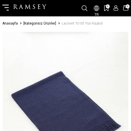
0
0
TR
Anasayfa
[Kategorisiz Ürünler]
Lacivert %100 Yün Kaşkol