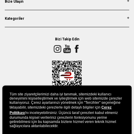
Bize Ulaşın
Kategoriler
Bizi Takip Edin
Tüm site ziyaretçilerimizi daha iyi tanımak, sitemizdeki kullanıcı
deneyimini kişiselleştirmek ve iyileştirmek için web sitemizde çerezler
kullanıyoruz. Çerez ayarlarınızı yönetmek için "Tercihler" seçeneğine
tıklayabilir, sitemizdeki çerezlerle ilgili detaylı bilgiler için
Çerez
UYGULAMAMIZI İNDİRİN
Politikası
'nı inceleyebilirsiniz. Üçüncü taraf çerezleri kabul etmeniz
durumunda kişisel verileriniz çerezlerin fonksiyonunu yerine
getirebilmesi için bu kapsamda bizlere hizmet veren teknik hizmet
sağlayıcılara aktarılabilecektir.