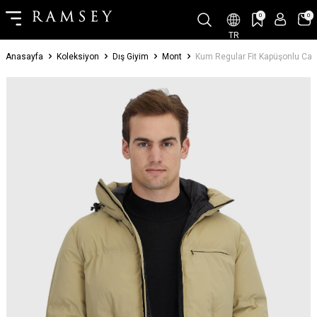
0
0
TR
Anasayfa
Koleksiyon
Dış Giyim
Mont
Kum Regular Fit Kapüşonlu Ca