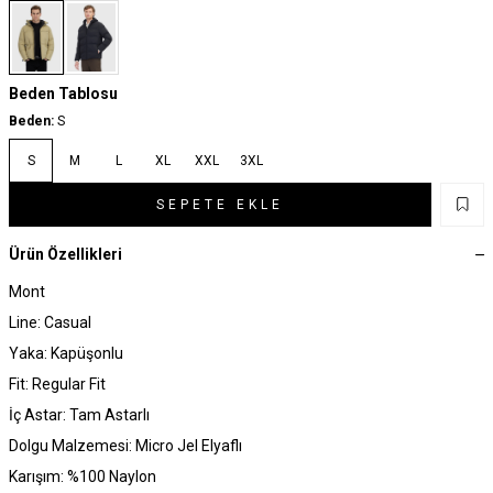
Beden Tablosu
Beden:
S
S
M
L
XL
XXL
3XL
SEPETE EKLE
Ürün Özellikleri
Mont
Line: Casual
Yaka: Kapüşonlu
Fit: Regular Fit
İç Astar: Tam Astarlı
Dolgu Malzemesi: Micro Jel Elyaflı
Karışım: %100 Naylon