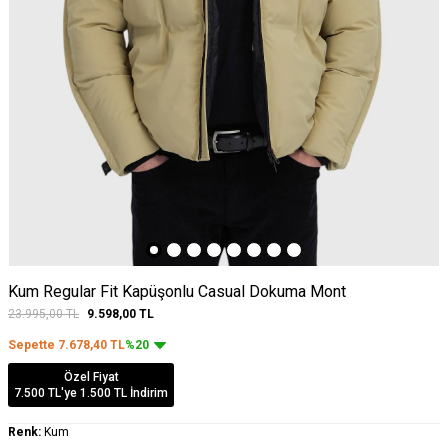
Kum Regular Fit Kapüşonlu Casual Dokuma Mont
23.995,00
TL
9.598,00
TL
Sepette
7.678,40
TL
%20
Özel Fiyat
7.500 TL'ye 1.500 TL İndirim
Renk:
Kum