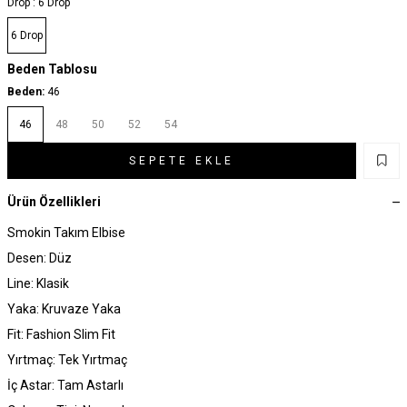
Drop :
6 Drop
6 Drop
Beden Tablosu
Beden:
46
46
48
50
52
54
SEPETE EKLE
Ürün Özellikleri
Smokin Takım Elbise
Desen: Düz
Line: Klasik
Yaka: Kruvaze Yaka
Fit: Fashion Slim Fit
Yırtmaç: Tek Yırtmaç
İç Astar: Tam Astarlı