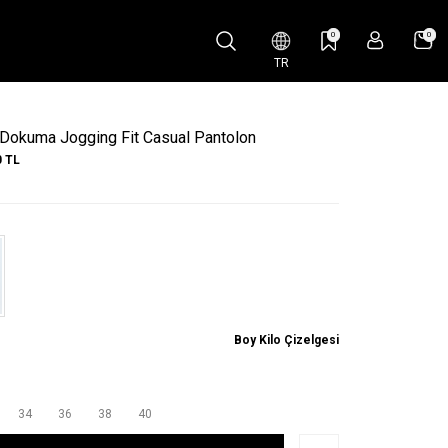
0
0
TR
Dokuma Jogging Fit Casual Pantolon
0
TL
Boy Kilo Çizelgesi
34
36
38
40