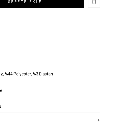
SEPETE EKLE
oz, %44 Polyester, %3 Elastan
ye
3