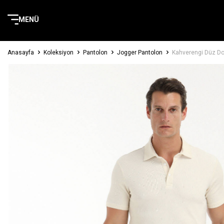
MENÜ
Anasayfa
Koleksiyon
Pantolon
Jogger Pantolon
Kahverengi Düz Do