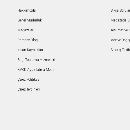
Hakkımızda
Sıkça Sorula
Genel Müdürlük
Mağazada Ücr
Mağazalar
Teslimat ve 
Ramsey Blog
İade ve Deği
İnsan Kaynakları
Sipariş Takib
Bilgi Toplumu Hizmetleri
KVKK Aydınlatma Metni
Çerez Politikası
Çerez Tercihleri