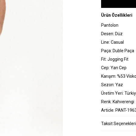
Ürün Özellikleri
Pantolon
Desen: Düz
Line: Casual
Paça: Duble Paça
Fit: Jogging Fit
Cep: Yan Cep
Karışım: %53 Visk
Sezon: Yaz
Üretim Yeri: Türki
Renk: Kahverengi
Article: PANT-196
Taksit Seçenekleri