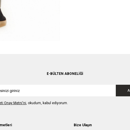
E-BÜLTEN ABONELIĞI
A
leti Onay Metni'ni
, okudum, kabul ediyorum.
metleri
Bize Ulaşın