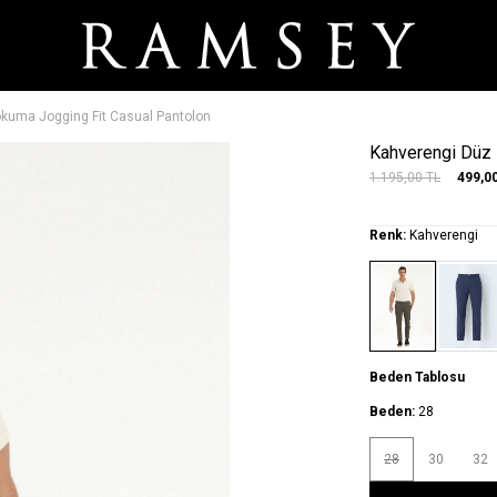
kuma Jogging Fit Casual Pantolon
Kahverengi Düz 
1.195,00
TL
499,0
Renk:
Kahverengi
Beden Tablosu
Beden:
28
28
30
32