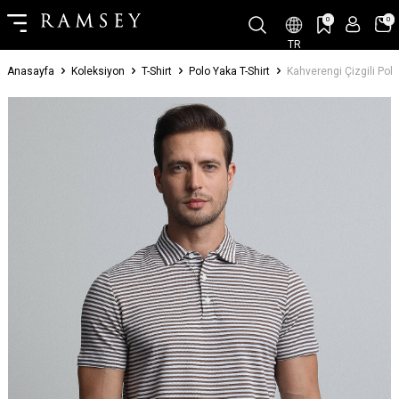
0
0
TR
Anasayfa
Koleksiyon
T-Shirt
Polo Yaka T-Shirt
Kahverengi Çizgili Pol