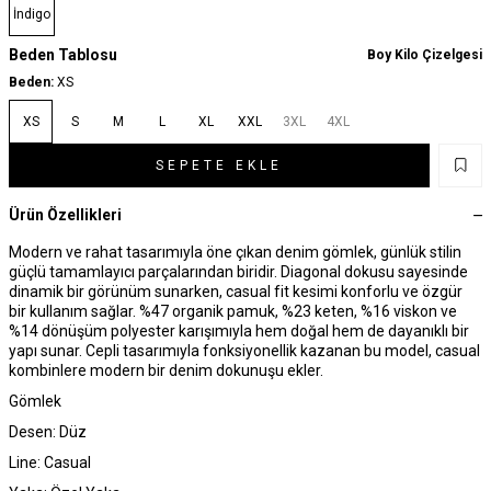
İndigo
Beden Tablosu
Boy Kilo Çizelgesi
Beden:
XS
XS
S
M
L
XL
XXL
3XL
4XL
SEPETE EKLE
Ürün Özellikleri
Modern ve rahat tasarımıyla öne çıkan denim gömlek, günlük stilin
güçlü tamamlayıcı parçalarından biridir. Diagonal dokusu sayesinde
dinamik bir görünüm sunarken, casual fit kesimi konforlu ve özgür
bir kullanım sağlar. %47 organik pamuk, %23 keten, %16 viskon ve
%14 dönüşüm polyester karışımıyla hem doğal hem de dayanıklı bir
yapı sunar. Cepli tasarımıyla fonksiyonellik kazanan bu model, casual
kombinlere modern bir denim dokunuşu ekler.
Gömlek
Desen: Düz
Line: Casual