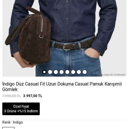
İndigo Düz Casual Fit Uzun Dokuma Casual Pamuk Karışımlı
Gömlek
7.995,00
TL
3.997,50
TL
Özel Fiyat
3 Ürüne +%15 İndirim
Renk :
İndigo