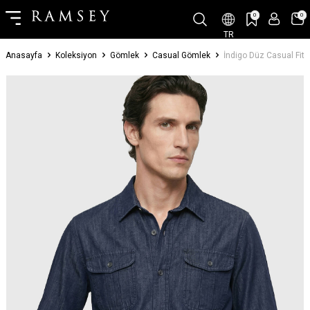
0
0
TR
Anasayfa
Koleksiyon
Gömlek
Casual Gömlek
İndigo Düz Casual Fi