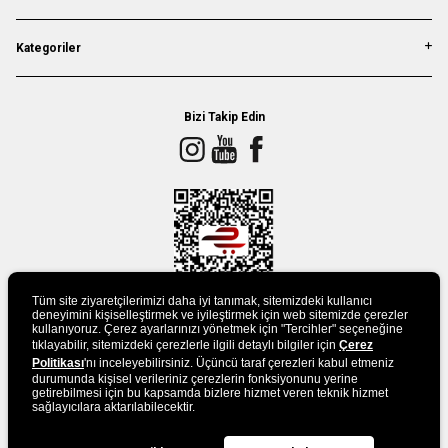
Kategoriler
Bizi Takip Edin
Tüm site ziyaretçilerimizi daha iyi tanımak, sitemizdeki kullanıcı
deneyimini kişiselleştirmek ve iyileştirmek için web sitemizde çerezler
kullanıyoruz. Çerez ayarlarınızı yönetmek için "Tercihler" seçeneğine
tıklayabilir, sitemizdeki çerezlerle ilgili detaylı bilgiler için
Çerez
UYGULAMAMIZI İNDİRİN
Politikası
'nı inceleyebilirsiniz. Üçüncü taraf çerezleri kabul etmeniz
durumunda kişisel verileriniz çerezlerin fonksiyonunu yerine
getirebilmesi için bu kapsamda bizlere hizmet veren teknik hizmet
sağlayıcılara aktarılabilecektir.