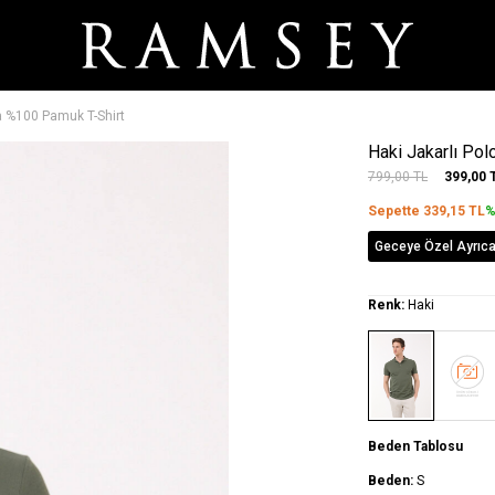
a %100 Pamuk T-Shirt
Haki Jakarlı Po
799,00
TL
399,00
Sepette
339,15
TL
%
Geceye Özel Ayrıca
Renk:
Haki
Beden Tablosu
Beden:
S