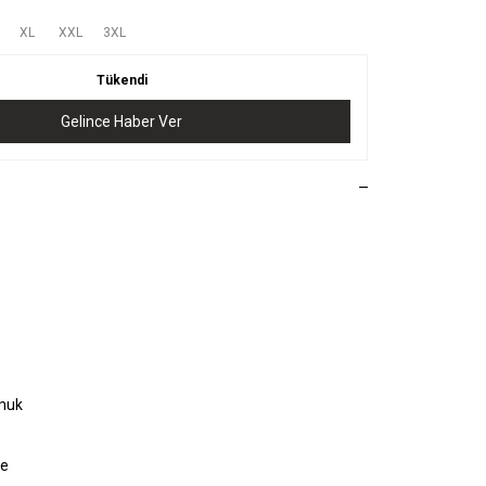
XL
XXL
3XL
Tükendi
Gelince Haber Ver
muk
ye