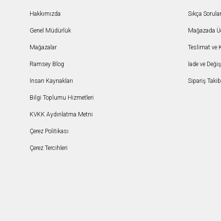
Hakkımızda
Sıkça Sorula
Genel Müdürlük
Mağazada Ücr
Mağazalar
Teslimat ve 
Ramsey Blog
İade ve Deği
İnsan Kaynakları
Sipariş Takib
Bilgi Toplumu Hizmetleri
KVKK Aydınlatma Metni
Çerez Politikası
Çerez Tercihleri