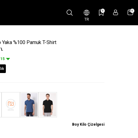
0
0
TR
lo Yaka %100 Pamuk T-Shirt
TL
15
lık
Boy Kilo Çizelgesi