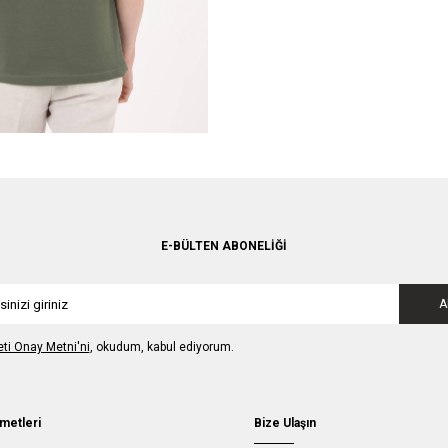
E-BÜLTEN ABONELIĞI
A
leti Onay Metni'ni
, okudum, kabul ediyorum.
metleri
Bize Ulaşın