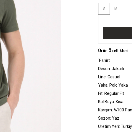
S
M
L
Ürün Özellikleri
T-shirt
Desen: Jakarlı
Line: Casual
Yaka: Polo Yaka
Fit: Regular Fit
Kol Boyu: Kısa
Karışım: %100 Pa
Sezon: Yaz
Üretim Yeri: Türki