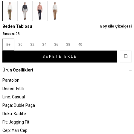
Beden Tablosu
Boy Kilo Çizelgesi
Beden:
28
28
30
32
34
36
38
40
SEPETE EKLE
Ürün Özellikleri
Pantolon
Desen: Fitilli
Line: Casual
Paça: Duble Paça
Doku: Kadife
Fit: Jogging Fit
Cep: Yan Cep