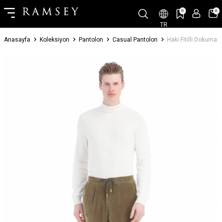
0
0
TR
Anasayfa
Koleksiyon
Pantolon
Casual Pantolon
Haki Fitilli Dokuma 