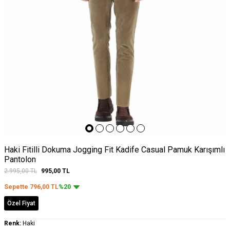
Haki Fitilli Dokuma Jogging Fit Kadife Casual Pamuk Karışımlı
Pantolon
2.995,00
TL
995,00
TL
Sepette
796,00
TL
%20
Özel Fiyat
Renk:
Haki