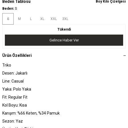
Beden Tablosu
Boy Kilo Çizelgesi
Beden:
S
S
M
L
XL
XXL
3XL
Tükendi
Gelince Haber Ver
Ürün Özellikleri
Triko
Desen: Jakarlı
Line: Casual
Yaka: Polo Yaka
Fit: Regular Fit
Kol Boyu: Kısa
Karışım: %66 Keten, %34 Pamuk
Sezon: Yaz