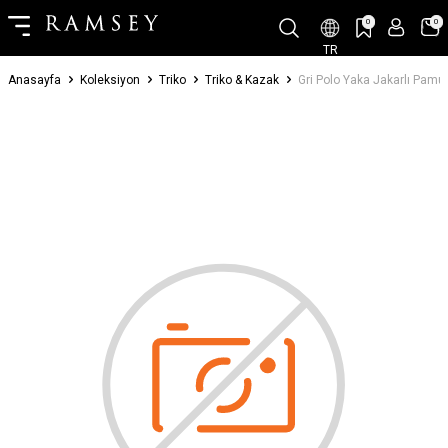
0
0
TR
Anasayfa
Koleksiyon
Triko
Triko & Kazak
Gri Polo Yaka Jakarlı Pamuk