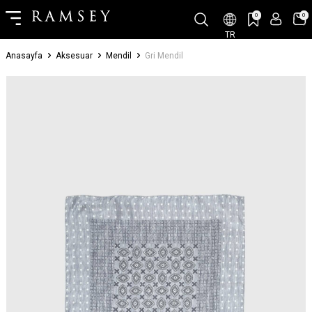
0
0
TR
Anasayfa
Aksesuar
Mendil
Gri Mendil