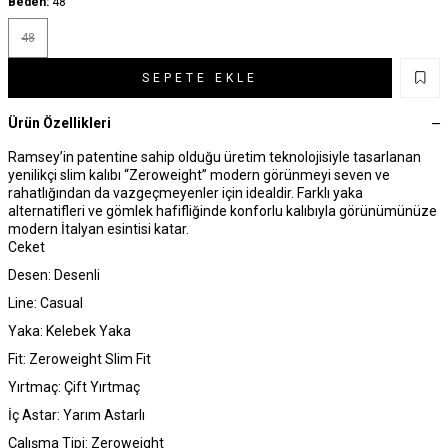
Beden:
48
48
SEPETE EKLE
Ürün Özellikleri
Ramsey’in patentine sahip olduğu üretim teknolojisiyle tasarlanan
yenilikçi slim kalıbı “Zeroweight” modern görünmeyi seven ve
rahatlığından da vazgeçmeyenler için idealdir. Farklı yaka
alternatifleri ve gömlek hafifliğinde konforlu kalıbıyla görünümünüze
modern İtalyan esintisi katar.
Ceket
Desen: Desenli
Line: Casual
Yaka: Kelebek Yaka
Fit: Zeroweight Slim Fit
Yırtmaç: Çift Yırtmaç
İç Astar: Yarım Astarlı
Çalışma Tipi: Zeroweight