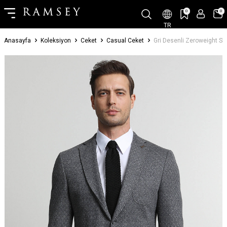
0
0
TR
Anasayfa
Koleksiyon
Ceket
Casual Ceket
Gri Desenli Zeroweight Sl