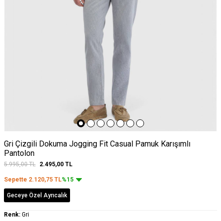
Gri Çizgili Dokuma Jogging Fit Casual Pamuk Karışımlı
Pantolon
5.995,00
TL
2.495,00
TL
Sepette
2.120,75
TL
%15
Geceye Özel Ayrıcalık
Renk:
Gri