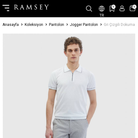
0
0
TR
Anasayfa
Koleksiyon
Pantolon
Jogger Pantolon
Gri Çizgili Dokuma 