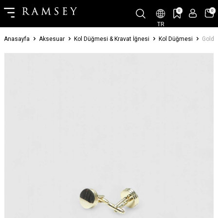
0
0
TR
Anasayfa
Aksesuar
Kol Düğmesi & Kravat İğnesi
Kol Düğmesi
Gold 