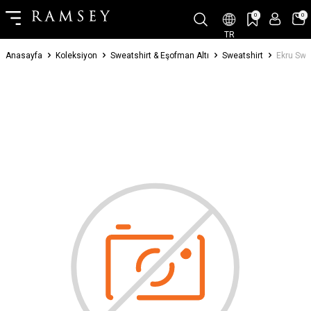
0
0
TR
Anasayfa
Koleksiyon
Sweatshirt & Eşofman Altı
Sweatshirt
Ekru Swe