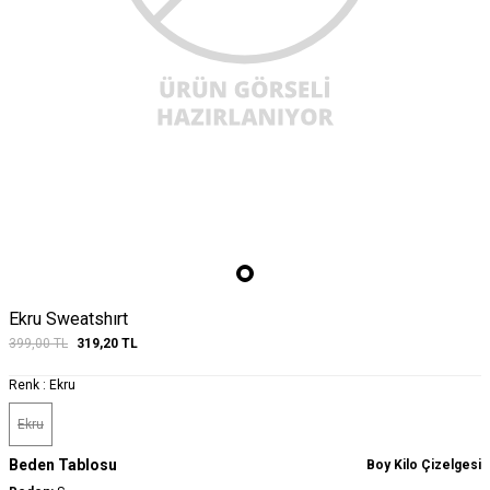
Ekru Sweatshırt
399,00
TL
319,20
TL
Renk :
Ekru
Ekru
Beden Tablosu
Boy Kilo Çizelgesi