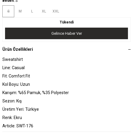
Beden:
S
S
M
L
XL
XXL
Tükendi
Gelince Haber Ver
Ürün Özellikleri
Sweatshirt
Line: Casual
Fit: Comfort Fit
Kol Boyu: Uzun
Karışım: %65 Pamuk, %35 Polyester
Sezon: Kış
Üretim Yeri: Türkiye
Renk: Ekru
Article: SWT-176