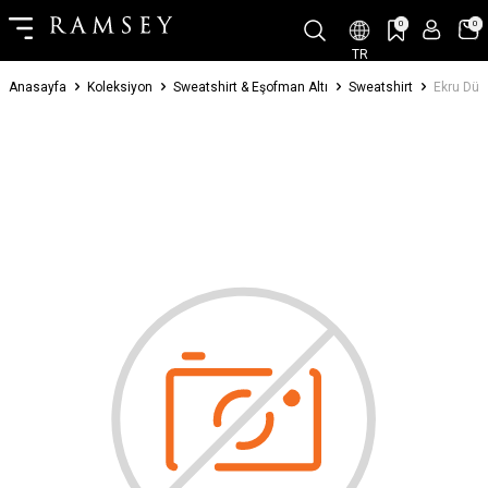
0
0
TR
Anasayfa
Koleksiyon
Sweatshirt & Eşofman Altı
Sweatshirt
Ekru Düz