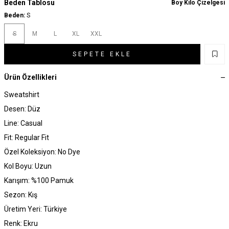
Beden Tablosu
Boy Kilo Çizelgesi
Beden:
S
S
M
L
XL
XXL
SEPETE EKLE
Ürün Özellikleri
Sweatshirt
Desen: Düz
Line: Casual
Fit: Regular Fit
Özel Koleksiyon: No Dye
Kol Boyu: Uzun
Karışım: %100 Pamuk
Sezon: Kış
Üretim Yeri: Türkiye
Renk: Ekru