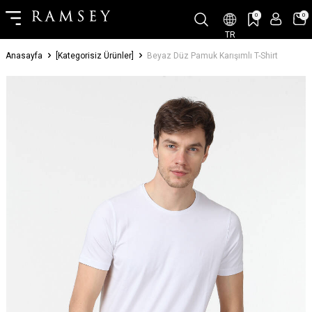
0
0
TR
Anasayfa
[Kategorisiz Ürünler]
Beyaz Düz Pamuk Karışımlı T-Shirt