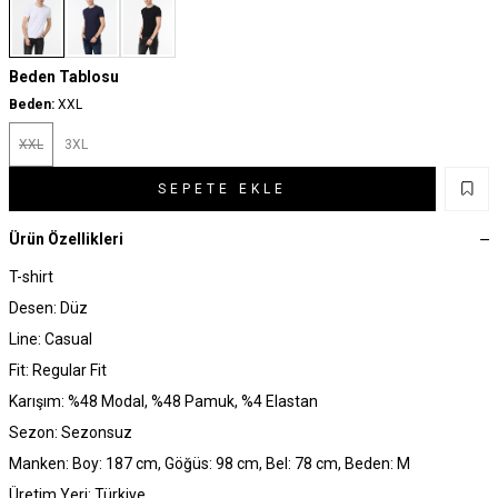
Beden Tablosu
Beden:
XXL
XXL
3XL
SEPETE EKLE
Ürün Özellikleri
T-shirt
Desen: Düz
Line: Casual
Fit: Regular Fit
Karışım: %48 Modal, %48 Pamuk, %4 Elastan
Sezon: Sezonsuz
Manken: Boy: 187 cm, Göğüs: 98 cm, Bel: 78 cm, Beden: M
Üretim Yeri: Türkiye