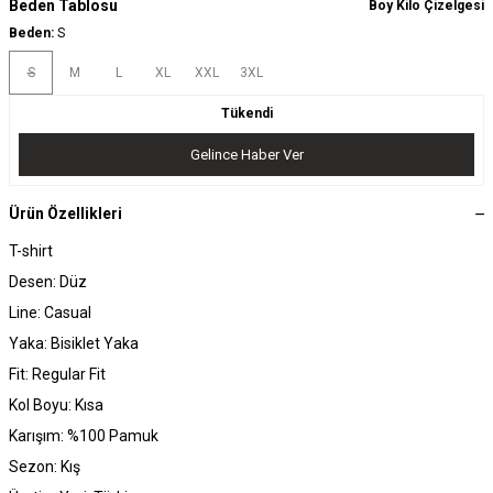
Beden Tablosu
Boy Kilo Çizelgesi
Beden:
S
S
M
L
XL
XXL
3XL
Tükendi
Gelince Haber Ver
Ürün Özellikleri
T-shirt
Desen: Düz
Line: Casual
Yaka: Bisiklet Yaka
Fit: Regular Fit
Kol Boyu: Kısa
Karışım: %100 Pamuk
Sezon: Kış