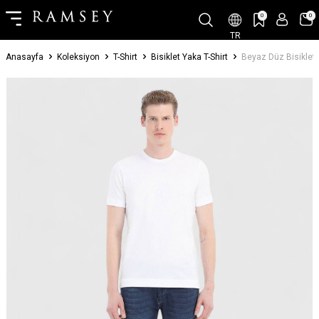
0
0
TR
Anasayfa
Koleksiyon
T-Shirt
Bisiklet Yaka T-Shirt
Beyaz Düz Bisiklet