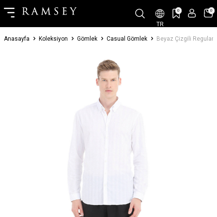
0
0
TR
Anasayfa
Koleksiyon
Gömlek
Casual Gömlek
Beyaz Çizgili Regular