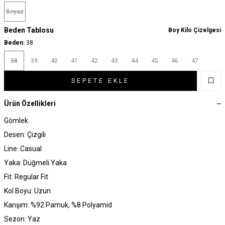
Beyaz
Beden Tablosu
Boy Kilo Çizelgesi
Beden:
38
38
39
40
41
42
43
44
45
46
47
SEPETE EKLE
Ürün Özellikleri
Gömlek
Desen: Çizgili
Line: Casual
Yaka: Düğmeli Yaka
Fit: Regular Fit
Kol Boyu: Uzun
Karışım: %92 Pamuk, %8 Polyamid
Sezon: Yaz