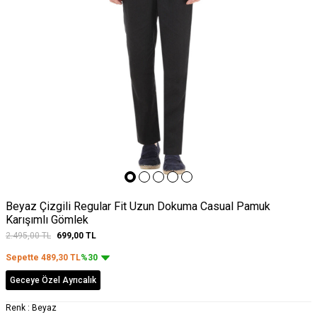
Beyaz Çizgili Regular Fit Uzun Dokuma Casual Pamuk
Karışımlı Gömlek
2.495,00
TL
699,00
TL
Sepette
489,30
TL
%30
Geceye Özel Ayrıcalık
Renk :
Beyaz