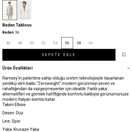
Beden Tablosu
Beden:
56
46
48
50
52
54
56
58
60
SEPETE EKLE
Ürün Özellikleri
Ramsey’in patentine sahip olduğu üretim teknolojisiyle tasarlanan
yenilikçi slim kalıbı “Zeroweight” modern görünmeyi seven ve
rahatlığından da vazgeçmeyenler için idealdir. Farklı yaka
alternatifleri ve gömlek hafifliğinde konforlu kalıbıyla görünümünüze
modern İtalyan esintisi katar.
Takım Elbise
Desen: Düz
Line: Spor
Yaka: Kruvaze Yaka