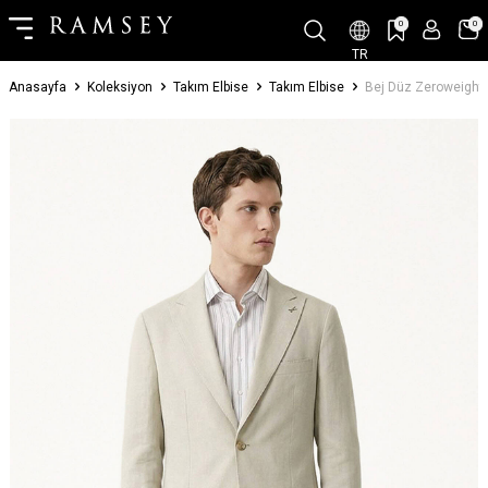
0
0
TR
Anasayfa
Koleksiyon
Takım Elbise
Takım Elbise
Bej Düz Zeroweight 