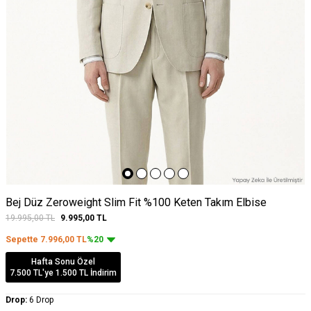
Bej Düz Zeroweight Slim Fit %100 Keten Takım Elbise
19.995,00
TL
9.995,00
TL
Sepette
7.996,00
TL
%20
Hafta Sonu Özel
7.500 TL'ye 1.500 TL İndirim
Drop:
6 Drop