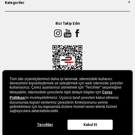
Kategoriler
Bizi Takip Edin
Tüm site ziyaretçilerimizi daha iyi tanımak, sitemizdeki kullanıcı
deneyimini kişiselleştirmek ve iyileştirmek için web sitemizde çerezler
kullanıyoruz. Çerez ayarlarınızı yönetmek için "Tercihler" seçeneğine
tıklayabilir, sitemizdeki çerezlerle ilgili detaylı bilgiler için
Çerez
UYGULAMAMIZI İNDİRİN
Politikası
'nı inceleyebilirsiniz. Üçüncü taraf çerezleri kabul etmeniz
durumunda kişisel verileriniz çerezlerin fonksiyonunu yerine
getirebilmesi için bu kapsamda bizlere hizmet veren teknik hizmet
sağlayıcılara aktarılabilecektir.
Tercihler
Kabul Et