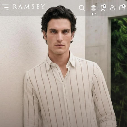
0
0
TR