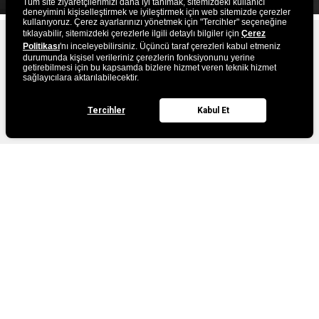
Tüm site ziyaretçilerimizi daha iyi tanımak, sitemizdeki kullanıcı
deneyimini kişiselleştirmek ve iyileştirmek için web sitemizde çerezler
kullanıyoruz. Çerez ayarlarınızı yönetmek için "Tercihler" seçeneğine
tıklayabilir, sitemizdeki çerezlerle ilgili detaylı bilgiler için
Çerez
Politikası
'nı inceleyebilirsiniz. Üçüncü taraf çerezleri kabul etmeniz
E-BÜLTEN ABONELIĞI
durumunda kişisel verileriniz çerezlerin fonksiyonunu yerine
getirebilmesi için bu kapsamda bizlere hizmet veren teknik hizmet
sağlayıcılara aktarılabilecektir.
ABONE OL
Tercihler
Kabul Et
Elektronik İleti Onay Metni'ni
, okudum, kabul ediyorum.
Kurumsal
Müşteri Hizmetleri
Bize Ulaşın
Kategoriler