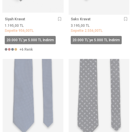
Siyah Kravat
Saks Kravat
1.195,00
TL
3.195,00
TL
Sepette
956,00
TL
Sepette
2.556,00
TL
20.000 TL'ye 5.000 TL İndirim
20.000 TL'ye 5.000 TL İndirim
+6 Renk
YENI