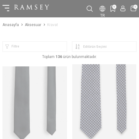
0
0
TR
Anasayfa
Aksesuar
Kravat
Filtre
Toplam
136
ürün bulunmaktadır.
YENI