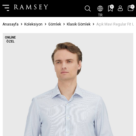
0
0
TR
Anasayfa
Koleksiyon
Gömlek
Klasik Gömlek
Açık Mavi Regular Fit
ONLINE
ÖZEL