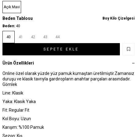
Açık Mavi
Beden Tablosu
Boy Kilo Çizelgesi
Beden:
40
40
41
42
43
44
SEPETE EKLE
Ürün Özellikleri
Online özel olarak yüzde yüz pamuk kumaştan üretilmiştir.Zamansız
duruşu ve klasik tavrıyla gardıropların anahtar parçaları arasındadır.
Gömlek
Line: Klasik
Yaka: Klasik Yaka
Fit: Regular Fit
Kol Boyu: Uzun
Karışım: %100 Pamuk
Sezon: Kış