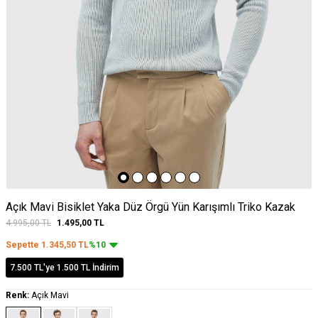
Açık Mavi Bisiklet Yaka Düz Örgü Yün Karışımlı Triko Kazak
4.995,00
TL
1.495,00
TL
Sepette
1.345,50
TL
%10
7.500 TL'ye 1.500 TL İndirim
Renk:
Açık Mavi