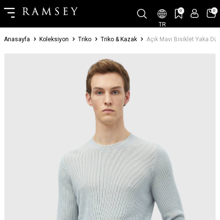
0
0
TR
Anasayfa
Koleksiyon
Triko
Triko & Kazak
Açık Mavi Bisiklet Yaka Dü