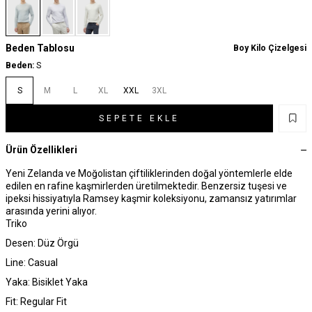
Beden Tablosu
Boy Kilo Çizelgesi
Beden:
S
S
M
L
XL
XXL
3XL
SEPETE EKLE
Ürün Özellikleri
Yeni Zelanda ve Moğolistan çiftiliklerinden doğal yöntemlerle elde
edilen en rafine kaşmirlerden üretilmektedir. Benzersiz tuşesi ve
ipeksi hissiyatıyla Ramsey kaşmir koleksiyonu, zamansız yatırımlar
arasında yerini alıyor.
Triko
Desen: Düz Örgü
Line: Casual
Yaka: Bisiklet Yaka
Fit: Regular Fit