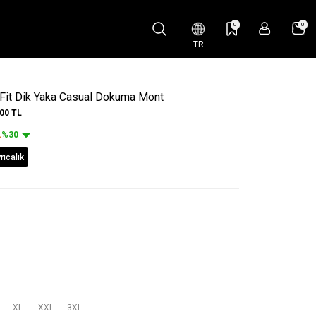
0
0
TR
r Fit Dik Yaka Casual Dokuma Mont
,00
TL
L
%30
ıcalık
XL
XXL
3XL