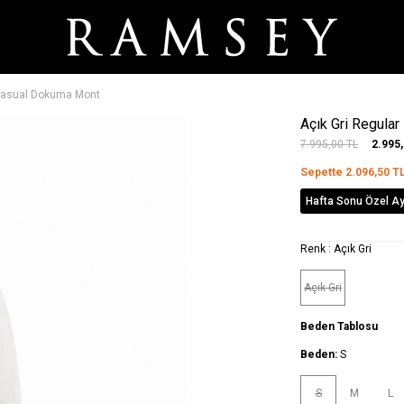
a Casual Dokuma Mont
Açık Gri Regula
7.995,00
TL
2.995
Sepette
2.096,50
T
Hafta Sonu Özel Ayr
Renk :
Açık Gri
Açık Gri
Beden Tablosu
Beden:
S
S
M
L