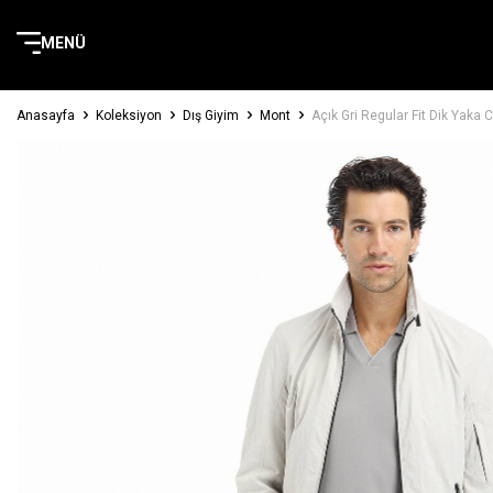
MENÜ
Anasayfa
Koleksiyon
Dış Giyim
Mont
Açık Gri Regular Fit Dik Yak