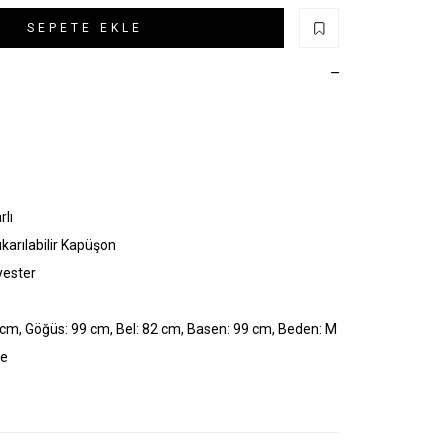
SEPETE EKLE
rlı
ıkarılabilir Kapüşon
yester
cm, Göğüs: 99 cm, Bel: 82 cm, Basen: 99 cm, Beden: M
ye