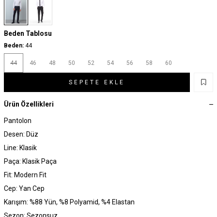
Beden Tablosu
Beden:
44
44
46
48
50
52
54
56
58
60
SEPETE EKLE
Ürün Özellikleri
Pantolon
Desen: Düz
Line: Klasik
Paça: Klasik Paça
Fit: Modern Fit
Cep: Yan Cep
Karışım: %88 Yün, %8 Polyamid, %4 Elastan
Sezon: Sezonsuz