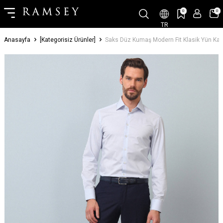
0
0
TR
Anasayfa
[Kategorisiz Ürünler]
Saks Düz Kumaş Modern Fit Klasik Yün Karı