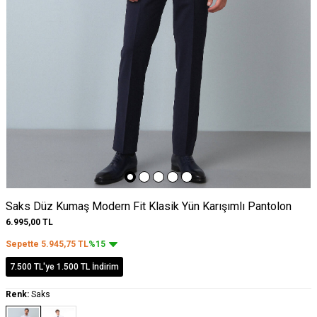
Saks Düz Kumaş Modern Fit Klasik Yün Karışımlı Pantolon
6.995,00
TL
Sepette
5.945,75
TL
%15
7.500 TL'ye 1.500 TL İndirim
Renk:
Saks