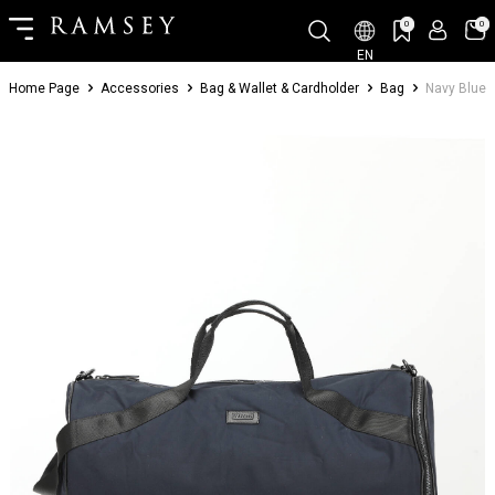
0
0
EN
Home Page
Accessories
Bag & Wallet & Cardholder
Bag
Navy Blue 