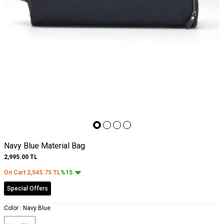
Navy Blue Material Bag
2,995.00
TL
On Cart
2,545.75
TL
%15
Special Offers
Color :
Navy Blue