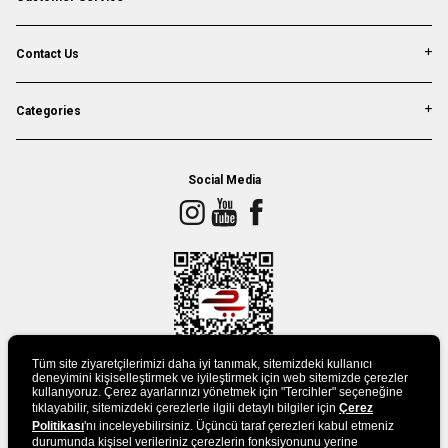
Contact Us
Categories
Social Media
Tüm site ziyaretçilerimizi daha iyi tanımak, sitemizdeki kullanıcı
deneyimini kişiselleştirmek ve iyileştirmek için web sitemizde çerezler
kullanıyoruz. Çerez ayarlarınızı yönetmek için "Tercihler" seçeneğine
tıklayabilir, sitemizdeki çerezlerle ilgili detaylı bilgiler için
Çerez
DOWLAND APP
Politikası
'nı inceleyebilirsiniz. Üçüncü taraf çerezleri kabul etmeniz
durumunda kişisel verileriniz çerezlerin fonksiyonunu yerine