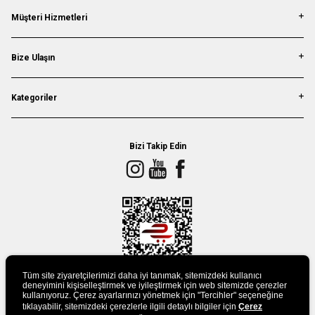
Müşteri Hizmetleri
Bize Ulaşın
Kategoriler
Bizi Takip Edin
Tüm site ziyaretçilerimizi daha iyi tanımak, sitemizdeki kullanıcı
deneyimini kişiselleştirmek ve iyileştirmek için web sitemizde çerezler
kullanıyoruz. Çerez ayarlarınızı yönetmek için "Tercihler" seçeneğine
tıklayabilir, sitemizdeki çerezlerle ilgili detaylı bilgiler için
Çerez
UYGULAMAMIZI İNDİRİN