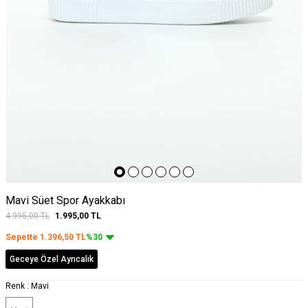
Mavi Süet Spor Ayakkabı
4.995,00
TL
1.995,00
TL
Sepette
1.396,50
TL
%30
Geceye Özel Ayrıcalık
Renk :
Mavi