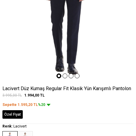
Lacivert Düz Kumaş Regular Fit Klasik Yün Karışımlı Pantolon
3.995,00
TL
1.994,00
TL
Sepette
1.595,20
TL
%20
Özel Fiyat
Renk:
Lacivert