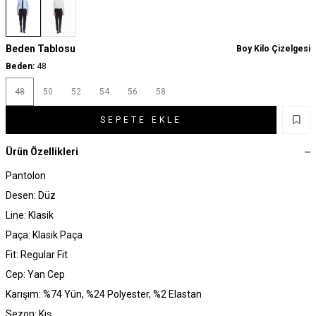
Beden Tablosu
Boy Kilo Çizelgesi
Beden:
48
48
50
52
54
56
58
SEPETE EKLE
Ürün Özellikleri
Pantolon
Desen: Düz
Line: Klasik
Paça: Klasik Paça
Fit: Regular Fit
Cep: Yan Cep
Karışım: %74 Yün, %24 Polyester, %2 Elastan
Sezon: Kış