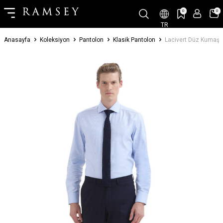
0
0
TR
Anasayfa
Koleksiyon
Pantolon
Klasik Pantolon
Lacivert Düz Kumaş Re