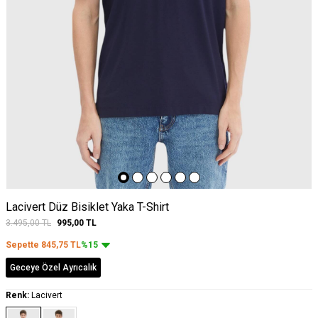
Lacivert Düz Bisiklet Yaka T-Shirt
3.495,00
TL
995,00
TL
Sepette
845,75
TL
%15
Geceye Özel Ayrıcalık
Renk:
Lacivert