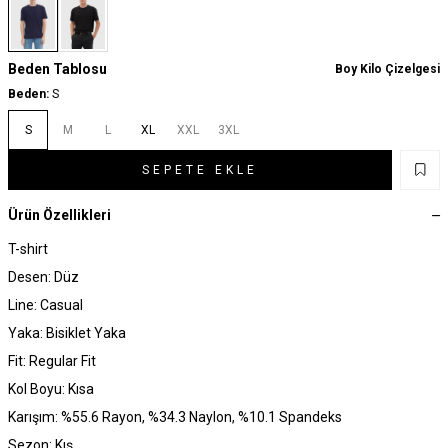
Beden Tablosu
Boy Kilo Çizelgesi
Beden:
S
S
M
L
XL
XXL
3XL
SEPETE EKLE
Ürün Özellikleri
T-shirt
Desen: Düz
Line: Casual
Yaka: Bisiklet Yaka
Fit: Regular Fit
Kol Boyu: Kısa
Karışım: %55.6 Rayon, %34.3 Naylon, %10.1 Spandeks
Sezon: Kış