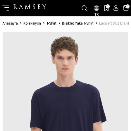
0
0
TR
Anasayfa
Koleksiyon
T-Shirt
Bisiklet Yaka T-Shirt
Lacivert Düz Bisikle