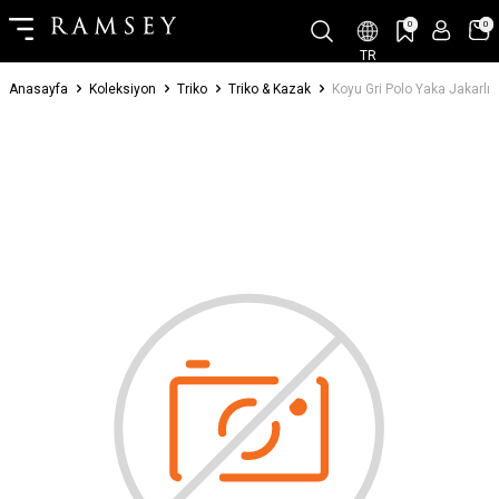
0
0
TR
Anasayfa
Koleksiyon
Triko
Triko & Kazak
Koyu Gri Polo Yaka Jakarlı