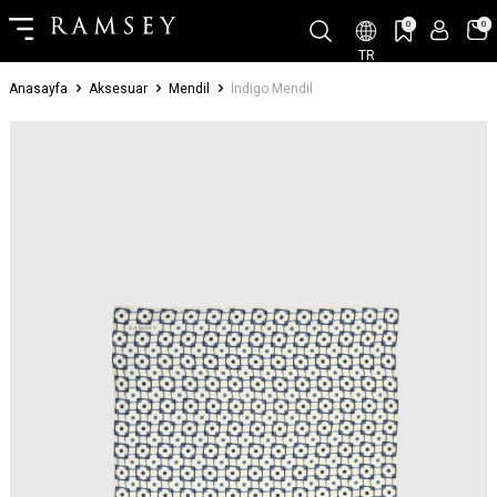
0
0
TR
Anasayfa
Aksesuar
Mendil
İndigo Mendil