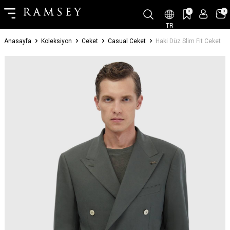
0
0
TR
Anasayfa
Koleksiyon
Ceket
Casual Ceket
Haki Düz Slim Fit Ceket