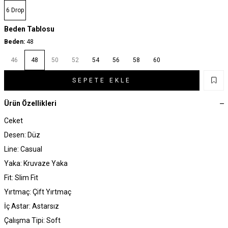
6 Drop
Beden Tablosu
Beden:
48
46
48
50
52
54
56
58
60
SEPETE EKLE
Ürün Özellikleri
Ceket
Desen: Düz
Line: Casual
Yaka: Kruvaze Yaka
Fit: Slim Fit
Yırtmaç: Çift Yırtmaç
İç Astar: Astarsız
Çalışma Tipi: Soft