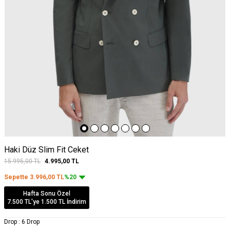
Haki Düz Slim Fit Ceket
15.995,00
TL
4.995,00
TL
Sepette
3.996,00
TL
%20
Hafta Sonu Özel
7.500 TL'ye 1.500 TL İndirim
Drop :
6 Drop