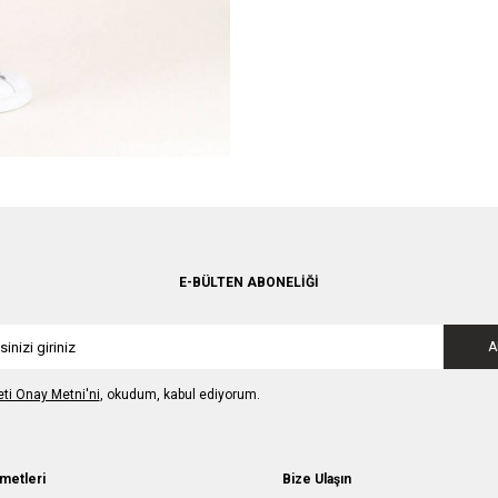
E-BÜLTEN ABONELIĞI
A
leti Onay Metni'ni
, okudum, kabul ediyorum.
metleri
Bize Ulaşın