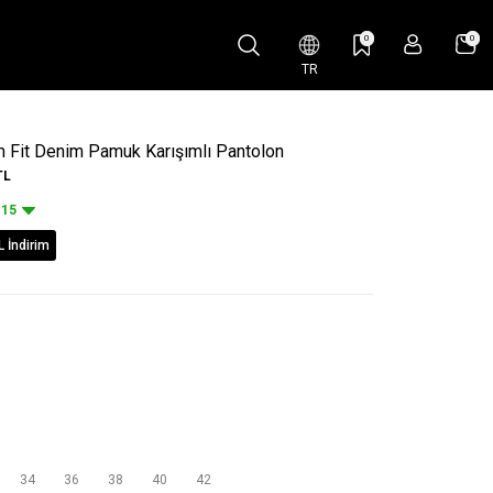
0
0
TR
m Fit Denim Pamuk Karışımlı Pantolon
TL
15
L İndirim
34
36
38
40
42