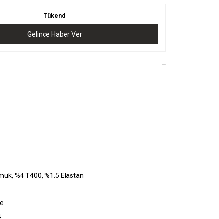
Tükendi
Gelince Haber Ver
muk, %4 T400, %1.5 Elastan
ye
4