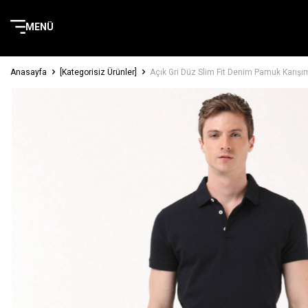
MENÜ
Anasayfa
[Kategorisiz Ürünler]
Açık Gri Düz Slim Fit Denim Pamuk Karışı