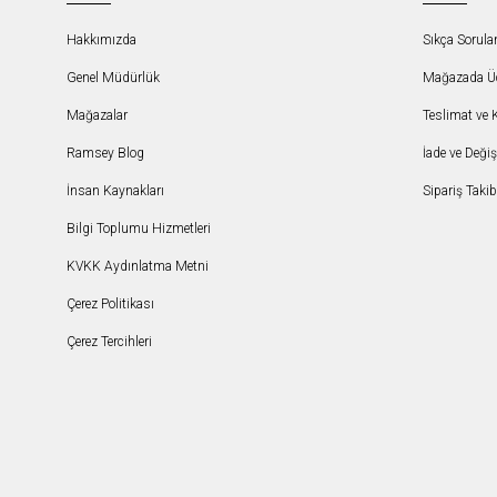
Hakkımızda
Sıkça Sorula
Genel Müdürlük
Mağazada Ücr
Mağazalar
Teslimat ve 
Ramsey Blog
İade ve Deği
İnsan Kaynakları
Sipariş Takib
Bilgi Toplumu Hizmetleri
KVKK Aydınlatma Metni
Çerez Politikası
Çerez Tercihleri