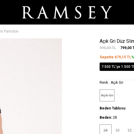
mlı Pantolon
Açık Gri Düz Sli
995,00
TL
799,00
Sepette
679,15
TL
%
7.500 TL'ye 1.500 T
Renk :
Açık Gri
Açık Gri
Beden Tablosu
Beden:
28
28
30
32