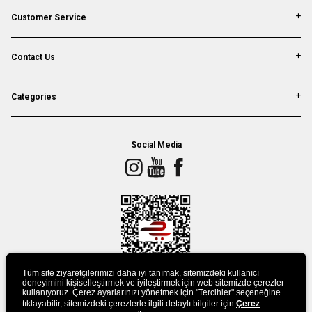
Customer Service
Contact Us
Categories
Social Media
Tüm site ziyaretçilerimizi daha iyi tanımak, sitemizdeki kullanıcı
deneyimini kişiselleştirmek ve iyileştirmek için web sitemizde çerezler
kullanıyoruz. Çerez ayarlarınızı yönetmek için "Tercihler" seçeneğine
tıklayabilir, sitemizdeki çerezlerle ilgili detaylı bilgiler için
Çerez
DOWLAND APP