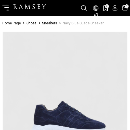
0
0
EN
Home Page
Shoes
Sneakers
Navy Blue Suede Sneaker