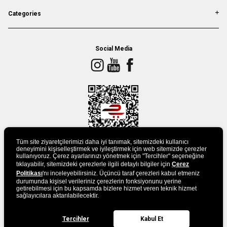
Categories
Social Media
Tüm site ziyaretçilerimizi daha iyi tanımak, sitemizdeki kullanıcı
deneyimini kişiselleştirmek ve iyileştirmek için web sitemizde çerezler
kullanıyoruz. Çerez ayarlarınızı yönetmek için "Tercihler" seçeneğine
tıklayabilir, sitemizdeki çerezlerle ilgili detaylı bilgiler için
Çerez
DOWLAND APP
Politikası
'nı inceleyebilirsiniz. Üçüncü taraf çerezleri kabul etmeniz
durumunda kişisel verileriniz çerezlerin fonksiyonunu yerine
getirebilmesi için bu kapsamda bizlere hizmet veren teknik hizmet
sağlayıcılara aktarılabilecektir.
Tercihler
Kabul Et