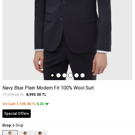
Navy Blue Plain Modern Fit 100% Wool Suit
17,995.00
TL
8,995.00
TL
On Cart
7,196.00
TL
%20
Special Offers
Drop:
6 Drop