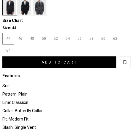
Size Chart
Size:
44
44
46
48
50
52
54
56
58
60
62
64
ADD TO CART
Features
Suit
Pattern: Plain
Line: Classical
Collar: Butterfly Collar
Fit: Modern Fit
Slash: Single Vent