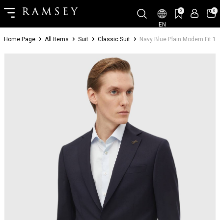
0
0
EN
Home Page
All Items
Suit
Classic Suit
Navy Blue Plain Modern Fit 1