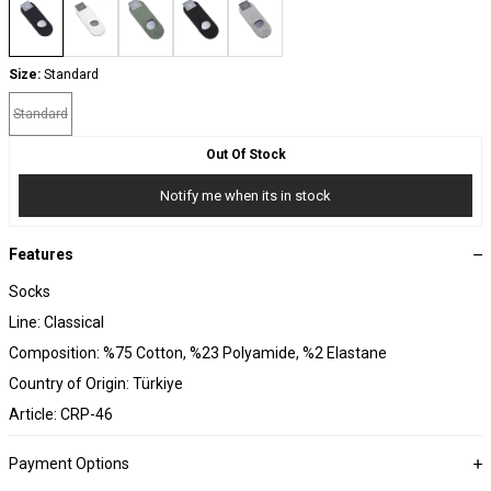
Size:
Standard
Standard
Out Of Stock
Notify me when its in stock
Features
Socks
Line: Classical
Composition: %75 Cotton, %23 Polyamide, %2 Elastane
Country of Origin: Türkiye
Article: CRP-46
Payment Options