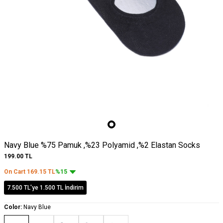
Navy Blue %75 Pamuk ,%23 Polyamid ,%2 Elastan Socks
199.00
TL
On Cart
169.15
TL
%15
7.500 TL'ye 1.500 TL İndirim
Color:
Navy Blue