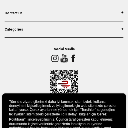
Contact Us
Categories
Social Media
Tüm site ziyaretçilerimizi daha iyi tanımak, sitemizdeki kullanıcı
deneyimini kişiselleştirmek ve iyileştirmek için web sitemizde çerezler
kullanıyoruz. Çerez ayarlarınızı yönetmek için "Tercihler" seçeneğine
tıklayabilir, sitemizdeki çerezlerle ilgili detaylı bilgiler için
Çerez
DOWLAND APP
Politikası
'nı inceleyebilirsiniz. Üçüncü taraf çerezleri kabul etmeniz
durumunda kişisel verileriniz çerezlerin fonksiyonunu yerine