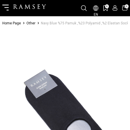
0
0
EN
Home Page
Other
Navy Blue %75 Pamuk ,%23 Polyamid ,%2 Elastan Sock