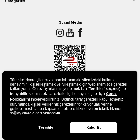
Categories
Social Media
Tüm site ziyaretçilerimizi daha iyi tanımak, sitemizdeki kullanıcı
deneyimini kişiselleştirmek ve iyileştirmek için web sitemizde çerezler
kullanıyoruz. Çerez ayarlarınızı yönetmek için "Tercihler" seçeneğine
tıklayabilir, sitemizdeki çerezlerle ilgili detaylı bilgiler için
Çerez
DOWLAND APP
Politikası
'nı inceleyebilirsiniz. Üçüncü taraf çerezleri kabul etmeniz
durumunda kişisel verileriniz çerezlerin fonksiyonunu yerine
getirebilmesi için bu kapsamda bizlere hizmet veren teknik hizmet
sağlayıcılara aktarılabilecektir.
Tercihler
Kabul Et