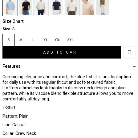
Size Chart
Size:
S
S
M
L
XL
XXL
3XL
ADD TO CART
Features
Combining elegance and comfort, the blue t-shirt is an ideal option
for daily use with its regular fit cut and soft-textured fabric.
It offers a timeless look thanks to its crew neck design and plain
pattern, while its viscose blend flexible structure allows you to move
comfortably all day long.
T-Shirt
Pattern: Plain
Line: Casual
Collar: Crew Neck