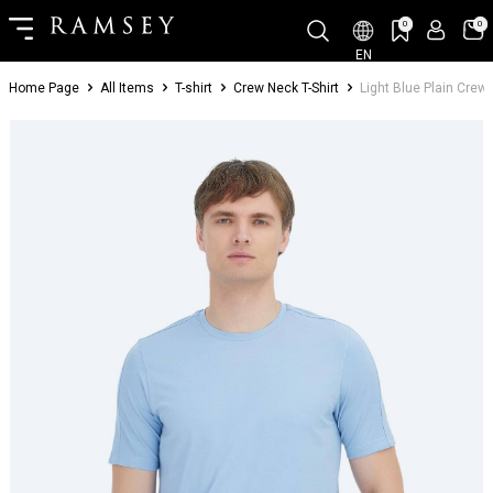
0
0
EN
Home Page
All Items
T-shirt
Crew Neck T-Shirt
Light Blue Plain Crew 