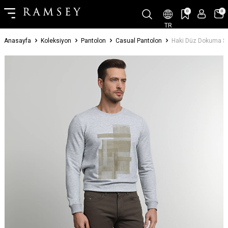
0
0
TR
Anasayfa
Koleksiyon
Pantolon
Casual Pantolon
Haki Düz Dokuma Sli