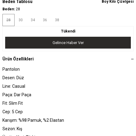
Beden Tablosu
Boy Kilo Çizelgesi
Beden:
28
28
30
34
36
38
Tükendi
Gelince Haber Ver
Ürün Özellikleri
Pantolon
Desen: Düz
Line: Casual
Paça: Dar Paça
Fit: Slim Fit
Cep: 5 Cep
Karışım: %98 Pamuk, %2 Elastan
Sezon: Kış