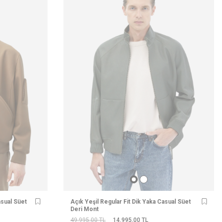
asual Süet
Açık Yeşil Regular Fit Dik Yaka Casual Süet
Deri Mont
49.995,00
TL
14.995,00
TL