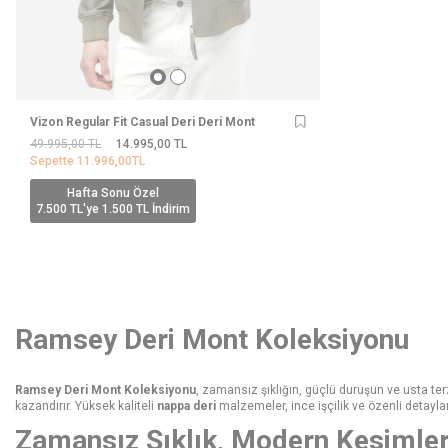
Vizon Regular Fit Casual Deri Deri Mont
49.995,00
TL
14.995,00
TL
Sepette
11.996,00
TL
Hafta Sonu Özel
7.500 TL'ye 1.500 TL İndirim
Ramsey Deri Mont Koleksiyonu
Ramsey Deri Mont Koleksiyonu
, zamansız şıklığın, güçlü duruşun ve usta terzil
kazandırır. Yüksek kaliteli
nappa deri
malzemeler, ince işçilik ve özenli detaylar
Zamansız Şıklık, Modern Kesimler