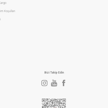
Kargo
ayı, kullanıcıyla birlikte yaş alan eşsiz bir moda ifadesine dönüştürür.
şim Koşulları
i
tasarlandı. Markanın lüks detayları, ustalıklı dikişleri ve zamansız tasarımlarıyla 
zınıza özgün bir dokunuş katın.
tasarımları ise kış mevsiminde idealdir.
n sonra deri bakım spreyiyle yüzeyi korunabilir.
Bizi Takip Edin
fistike bir görünüm yaratır.