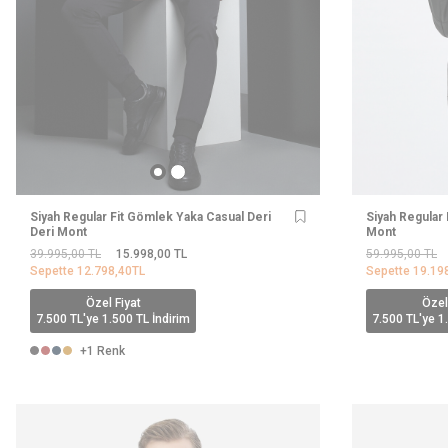
Siyah Regular Fit Gömlek Yaka Casual Deri
Siyah Regular 
Deri Mont
Mont
39.995,00
TL
15.998,00
TL
59.995,00
TL
Sepette
12.798,40
TL
Sepette
19.19
Özel Fiyat
Özel
7.500 TL'ye 1.500 TL İndirim
7.500 TL'ye 1
+1 Renk