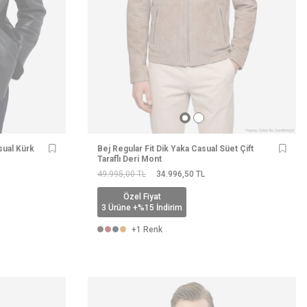
sual Kürk
Bej Regular Fit Dik Yaka Casual Süet Çift
Taraflı Deri Mont
49.995,00
TL
34.996,50
TL
Özel Fiyat
3 Ürüne +%15 İndirim
+1 Renk