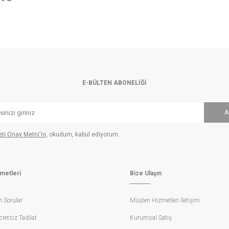
orumlar. Vücuda oturan
slim fit
kesimler, dinamik bir görünüm sunarken; daha rahat for
sergiler. İster casual bir kombinle ister akşam şıklığında kullanın — Ramsey deri mo
kemmellik
üksek kalite
nappa deri
yüzeyler, esnek yapısıyla konfor sağlarken dayanıklılığıyla 
amsey’in üstün terzilik anlayışını ortaya koyar.
E-BÜLTEN ABONELIĞI
A
bir ifadesidir. Ramsey, her tasarımında konforu ön planda tutarken estetikten ödü
y deri montlar her zaman kusursuz bir görünüm sağlar.
leti Onay Metni'ni
, okudum, kabul ediyorum.
metleri
Bize Ulaşın
k yelpazesiyle sunulur. Klasik siyah ve kahverengi tonları zamansız bir görünüm sağ
Ramsey’in özgün stil anlayışını yansıtır. Her mont, hem estetik hem de dayanıklılı
n Sorular
Müşteri Hizmetleri İletişim
etsiz Tadilat
Kurumsal Satış
 tanımlayacak bir yatırımdır. Deri yüzeyin yaşla birlikte kazandığı doğal parlaklık 