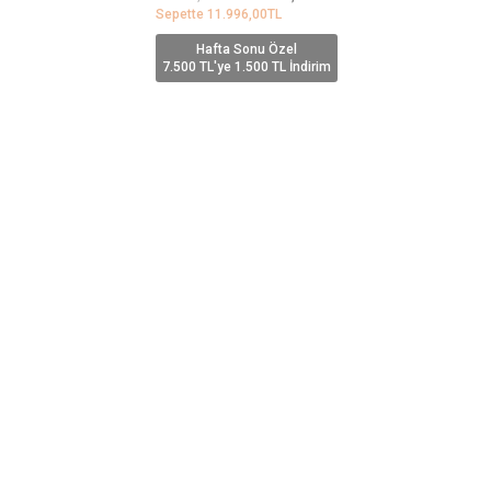
Sepette
11.996,00
TL
Hafta Sonu Özel
7.500 TL'ye 1.500 TL İndirim