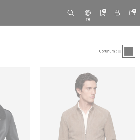
0
0
TR
Görünüm :
YENI