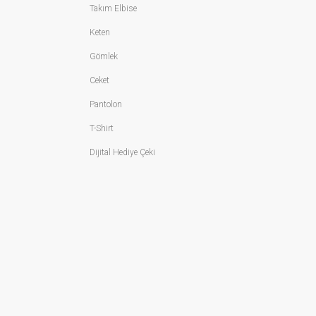
Takım Elbise
Keten
Gömlek
bu koleksiyon, maskülen şıklığın en zarif halini sunar. Sezonun öne çıkan deri
Ceket
Pantolon
T-Shirt
Dijital Hediye Çeki