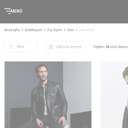
MENÜ
Anasayfa
Koleksiyon
Dış Giyim
Deri
Deri Mont
Filtre
Toplam
36
ürün bulunm