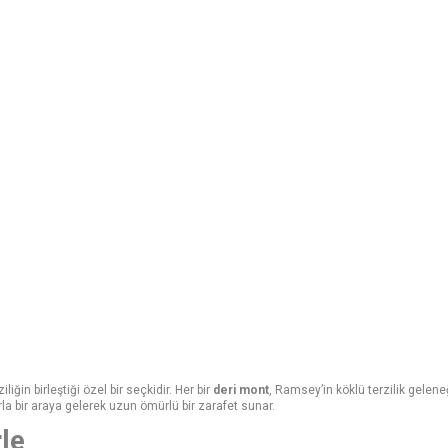
iğin birleştiği özel bir seçkidir. Her bir
deri mont
, Ramsey’in köklü terzilik gelene
la bir araya gelerek uzun ömürlü bir zarafet sunar.
le