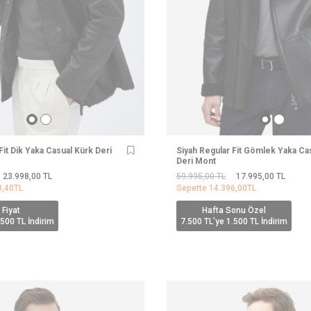
Fit Dik Yaka Casual Kürk Deri
Siyah Regular Fit Gömlek Yaka Ca
Deri Mont
23.998,00
TL
59.995,00
TL
17.995,00
TL
8,40
TL
Sepette
14.396,00
TL
 Fiyat
Hafta Sonu Özel
.500 TL İndirim
7.500 TL'ye 1.500 TL İndirim