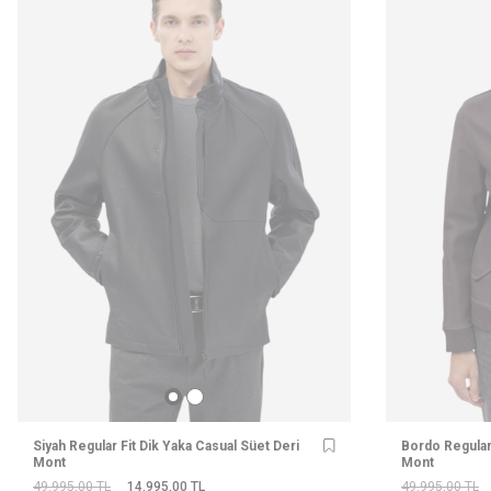
Siyah Regular Fit Dik Yaka Casual Süet Deri
Bordo Regular 
Mont
Mont
49.995,00
TL
14.995,00
TL
49.995,00
TL