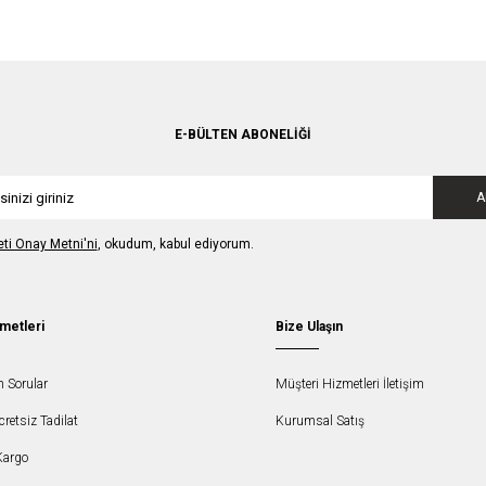
E-BÜLTEN ABONELIĞI
A
leti Onay Metni'ni
, okudum, kabul ediyorum.
metleri
Bize Ulaşın
n Sorular
Müşteri Hizmetleri İletişim
etsiz Tadilat
Kurumsal Satış
Kargo