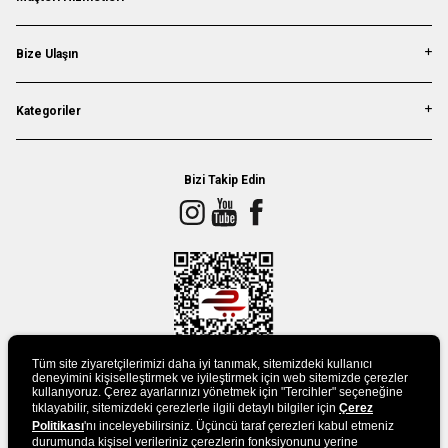
Bize Ulaşın
Kategoriler
Bizi Takip Edin
Tüm site ziyaretçilerimizi daha iyi tanımak, sitemizdeki kullanıcı
deneyimini kişiselleştirmek ve iyileştirmek için web sitemizde çerezler
kullanıyoruz. Çerez ayarlarınızı yönetmek için "Tercihler" seçeneğine
tıklayabilir, sitemizdeki çerezlerle ilgili detaylı bilgiler için
Çerez
UYGULAMAMIZI İNDİRİN
Politikası
'nı inceleyebilirsiniz. Üçüncü taraf çerezleri kabul etmeniz
durumunda kişisel verileriniz çerezlerin fonksiyonunu yerine