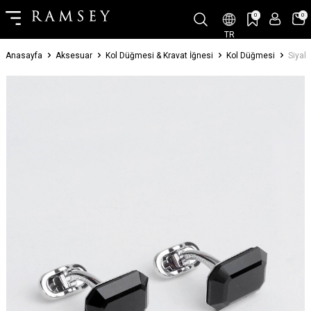
0
0
TR
Anasayfa
Aksesuar
Kol Düğmesi & Kravat İğnesi
Kol Düğmesi
Siyah