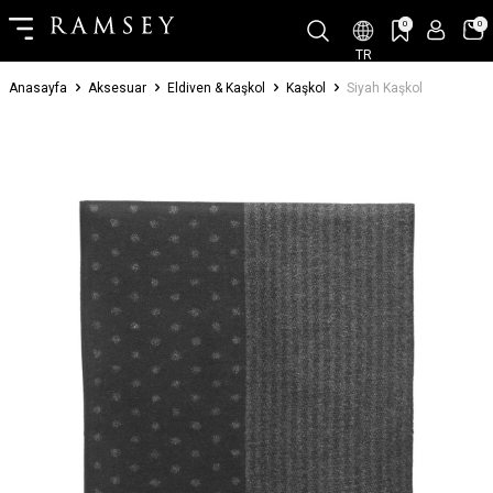
0
0
TR
Anasayfa
Aksesuar
Eldiven & Kaşkol
Kaşkol
Siyah Kaşkol