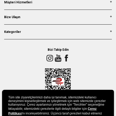
Müşteri Hizmetleri
Bize Ulaşın
Kategoriler
Bizi Takip Edin
Tüm site ziyaretçilerimizi daha iyi tanımak, sitemizdeki kullanıcı
deneyimini kişiselleştirmek ve iyileştirmek için web sitemizde çerezler
kullanıyoruz. Çerez ayarlarınızı yönetmek için "Tercihler" seçeneğine
tıklayabilir, sitemizdeki çerezlerle ilgili detaylı bilgiler için
Çerez
UYGULAMAMIZI İNDİRİN
Politikası
'nı inceleyebilirsiniz. Üçüncü taraf çerezleri kabul etmeniz