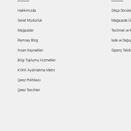
Hakkımızda
Sıkça Sorula
Genel Müdürlük
Mağazada Ücr
Mağazalar
Teslimat ve 
Ramsey Blog
İade ve Deği
İnsan Kaynakları
Sipariş Takib
Bilgi Toplumu Hizmetleri
KVKK Aydınlatma Metni
Çerez Politikası
Çerez Tercihleri