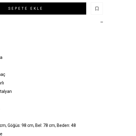
SEPETE EKLE
ka
maç
rlı
İtalyan
n
cm, Göğüs: 98 cm, Bel: 78 cm, Beden: 48
ye