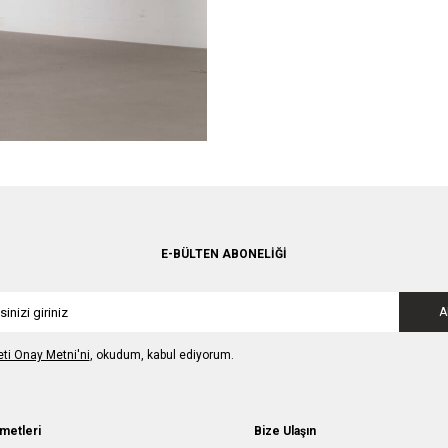
E-BÜLTEN ABONELIĞI
A
leti Onay Metni'ni
, okudum, kabul ediyorum.
metleri
Bize Ulaşın