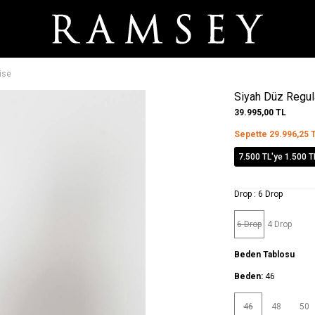
ise
Siyah Düz Regul
39.995,00
TL
Sepette
29.996,25
T
7.500 TL'ye 1.500 T
Drop :
6 Drop
6 Drop
4 Drop
Beden Tablosu
Beden:
46
46
48
50