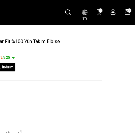
0
0
TR
ar Fit %100 Yün Takım Elbise
L
%25
L İndirim
52
54