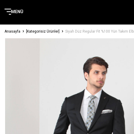
MENÜ
Anasayfa
[Kategorisiz Ürünler]
Siyah Düz Regular Fit %100 Yün Takım Elb