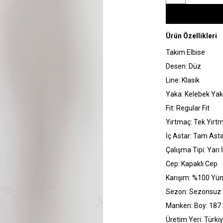
Ürün Özellikleri
Takım Elbise
Desen: Düz
Line: Klasik
Yaka: Kelebek Ya
Fit: Regular Fit
Yırtmaç: Tek Yırt
İç Astar: Tam Asta
Çalışma Tipi: Yarı 
Cep: Kapaklı Cep
Karışım: %100 Yü
Sezon: Sezonsuz
Manken: Boy: 187 
Üretim Yeri: Türki