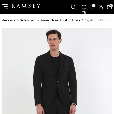
0
0
TR
Anasayfa
Koleksiyon
Takım Elbise
Takım Elbise
Siyah Düz Comfort F