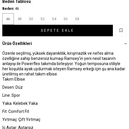
Beden Tablosu
Beden:
46
46
48
50
52
54
56
58
SEPETE EKLE
Ürün Özellikleri
Özenle seçilmiş, yüksek dayanıklılık, kırışmazlık ve nefes alma
özelliğine sahip benzersiz kumaşı Ramsey’in yeni nesil tasarım
anlayışı ile Powerflex takımda birleşiyor. Yoğun temposuna stiliyle
her koşulda ayak uydurmak isteyen Ramsey erkeği için şu ana kadar
üretilmiş en rahat takım elbise.
Takım Elbise
Desen: Düz
Line: Spor
Yaka: Kelebek Yaka
Fit: Comfort Fit
Yırtmaç: Çift Yırtmaç
İç Astar: Astarsız