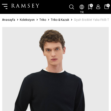
0
0
TR
Anasayfa
Koleksiyon
Triko
Triko & Kazak
Siyah Bisiklet Yaka Fitilli T