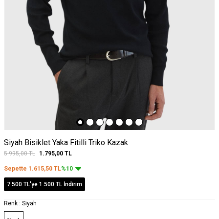
Siyah Bisiklet Yaka Fitilli Triko Kazak
5.995,00
TL
1.795,00
TL
Sepette
1.615,50
TL
%10
7.500 TL'ye 1.500 TL İndirim
Renk :
Siyah