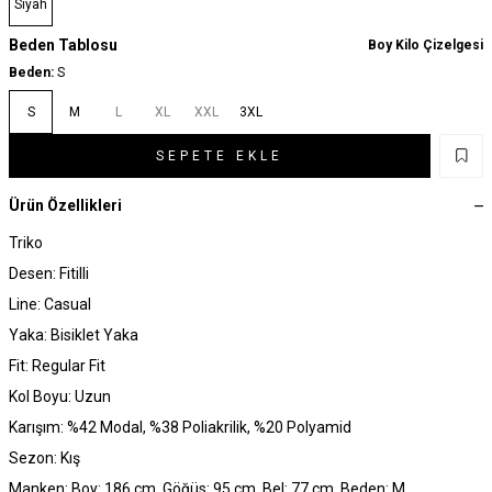
Siyah
Beden Tablosu
Boy Kilo Çizelgesi
Beden:
S
S
M
L
XL
XXL
3XL
SEPETE EKLE
Ürün Özellikleri
Triko
Desen: Fitilli
Line: Casual
Yaka: Bisiklet Yaka
Fit: Regular Fit
Kol Boyu: Uzun
Karışım: %42 Modal, %38 Poliakrilik, %20 Polyamid
Sezon: Kış
Manken: Boy: 186 cm, Göğüs: 95 cm, Bel: 77 cm, Beden: M