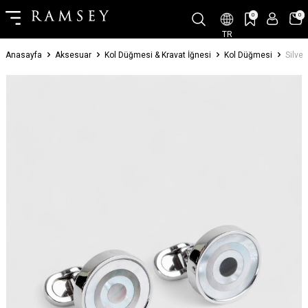
0
0
TR
Anasayfa
Aksesuar
Kol Düğmesi & Kravat İğnesi
Kol Düğmesi
Silve