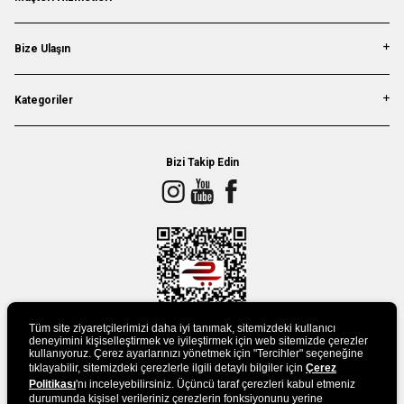
Bize Ulaşın
Kategoriler
Bizi Takip Edin
Tüm site ziyaretçilerimizi daha iyi tanımak, sitemizdeki kullanıcı
deneyimini kişiselleştirmek ve iyileştirmek için web sitemizde çerezler
kullanıyoruz. Çerez ayarlarınızı yönetmek için "Tercihler" seçeneğine
tıklayabilir, sitemizdeki çerezlerle ilgili detaylı bilgiler için
Çerez
UYGULAMAMIZI İNDİRİN
Politikası
'nı inceleyebilirsiniz. Üçüncü taraf çerezleri kabul etmeniz
durumunda kişisel verileriniz çerezlerin fonksiyonunu yerine