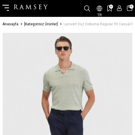
0
0
TR
Anasayfa
[Kategorisiz Ürünler]
Lacivert Düz Dokuma Regular Fit Casual P