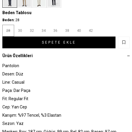
Beden Tablosu
Beden:
28
28
30
32
34
36
38
40
42
SEPETE EKLE
Ürün Özellikleri
Pantolon
Desen: Düz
Line: Casual
Paça: Dar Paça
Fit: Regular Fit
Cep: Yan Cep
Karışım: %97 Tencel, %3 Elastan
Sezon: Yaz
Manken: Boy: 187 cm, Göğüs: 99 cm, Bel: 82 cm, Basen: 97 cm,