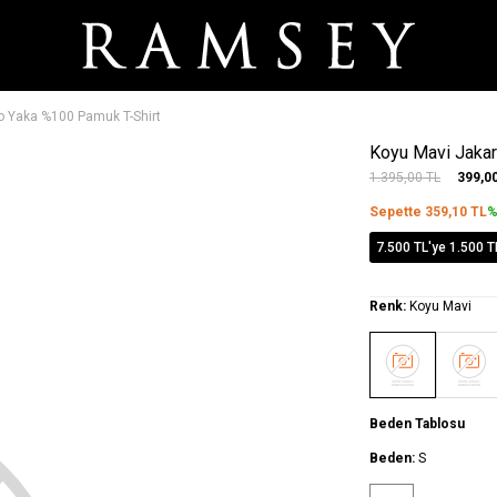
lo Yaka %100 Pamuk T-Shirt
Koyu Mavi Jakar
1.395,00
TL
399,0
Sepette
359,10
TL
%
7.500 TL'ye 1.500 T
Renk:
Koyu Mavi
Beden Tablosu
Beden:
S