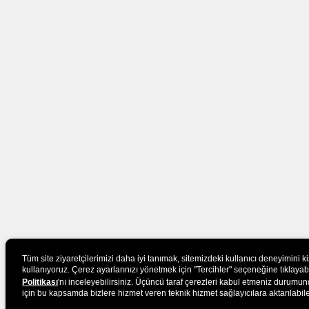
Tüm site ziyaretçilerimizi daha iyi tanımak, sitemizdeki kullanıcı deneyimini k
kullanıyoruz. Çerez ayarlarınızı yönetmek için "Tercihler" seçeneğine tıklayabilir
Politikası
'nı inceleyebilirsiniz. Üçüncü taraf çerezleri kabul etmeniz durumund
için bu kapsamda bizlere hizmet veren teknik hizmet sağlayıcılara aktarılabile