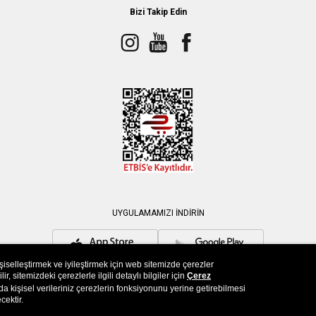
Bizi Takip Edin
UYGULAMAMIZI İNDİRİN
işiselleştirmek ve iyileştirmek için web sitemizde çerezler
, sitemizdeki çerezlerle ilgili detaylı bilgiler için
Çerez
a kişisel verileriniz çerezlerin fonksiyonunu yerine getirebilmesi
cektir.