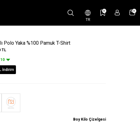
0
0
TR
lı Polo Yaka %100 Pamuk T-Shirt
0
TL
10
L İndirim
Boy Kilo Çizelgesi