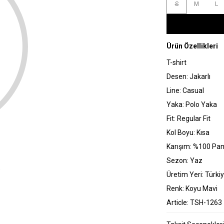
S
M
L
Ürün Özellikleri
T-shirt
Desen: Jakarlı
Line: Casual
Yaka: Polo Yaka
Fit: Regular Fit
Kol Boyu: Kısa
Karışım: %100 Pa
Sezon: Yaz
Üretim Yeri: Türki
Renk: Koyu Mavi
Article: TSH-1263