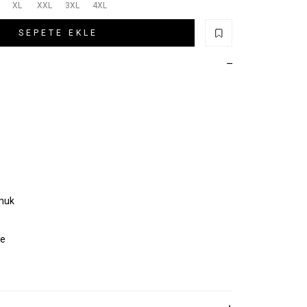
XL
XXL
3XL
4XL
SEPETE EKLE
muk
ye