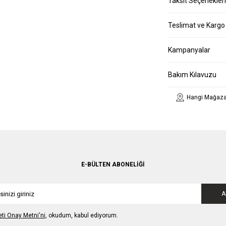
Taksit Seçenekleri
Teslimat ve Kargo
Kampanyalar
Bakım Kılavuzu
Hangi Mağaza
E-BÜLTEN ABONELIĞI
A
leti Onay Metni'ni
, okudum, kabul ediyorum.