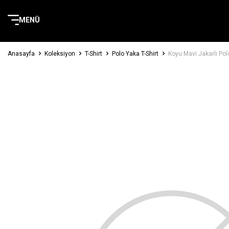
MENÜ
Anasayfa
Koleksiyon
T-Shirt
Polo Yaka T-Shirt
Koyu Mavi Jakarlı Po