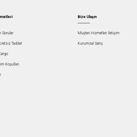
metleri
Bize Ulaşın
n Sorular
Müşteri Hizmetleri İletişim
etsiz Tadilat
Kurumsal Satış
Kargo
şim Koşulları
i