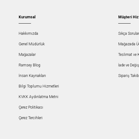
Kurumsal
Müşteri Hiz
Hakkımızda
Sıkça Sorula
Genel Müdürlük
Mağazada Ücr
Mağazalar
Teslimat ve 
Ramsey Blog
İade ve Deği
İnsan Kaynakları
Sipariş Takib
Bilgi Toplumu Hizmetleri
KVKK Aydınlatma Metni
Çerez Politikası
Çerez Tercihleri