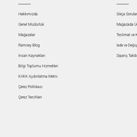
Hakkımızda
Sıkça Sorula
Genel Müdürlük
Mağazada Ücr
Mağazalar
Teslimat ve 
Ramsey Blog
İade ve Deği
İnsan Kaynakları
Sipariş Takib
Bilgi Toplumu Hizmetleri
KVKK Aydınlatma Metni
Çerez Politikası
Çerez Tercihleri