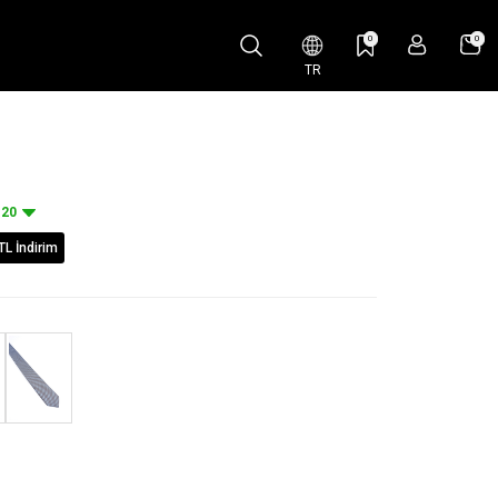
0
0
TR
20
TL İndirim