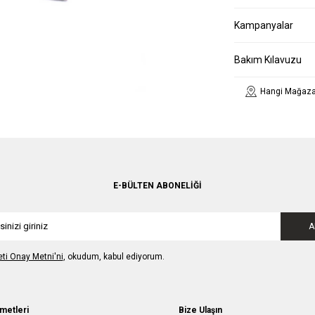
Kampanyalar
Bakım Kılavuzu
Hangi Mağaza
E-BÜLTEN ABONELIĞI
A
leti Onay Metni'ni
, okudum, kabul ediyorum.
metleri
Bize Ulaşın