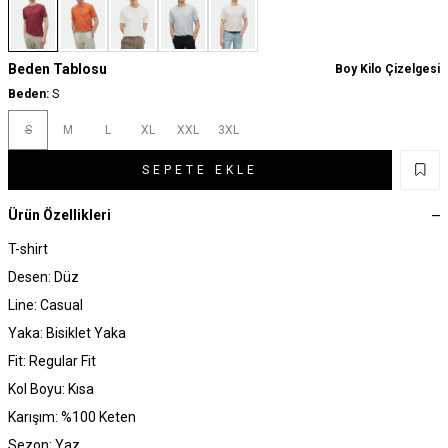
Beden Tablosu
Boy Kilo Çizelgesi
Beden:
S
S
M
L
XL
XXL
3XL
SEPETE EKLE
Ürün Özellikleri
T-shirt
Desen: Düz
Line: Casual
Yaka: Bisiklet Yaka
Fit: Regular Fit
Kol Boyu: Kısa
Karışım: %100 Keten
Sezon: Yaz