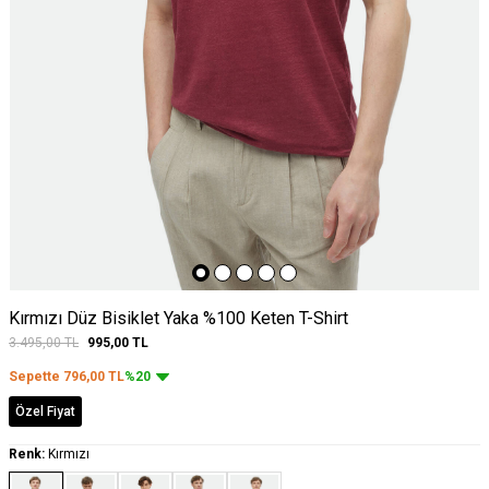
Kırmızı Düz Bisiklet Yaka %100 Keten T-Shirt
3.495,00
TL
995,00
TL
Sepette
796,00
TL
%20
Özel Fiyat
Renk:
Kırmızı