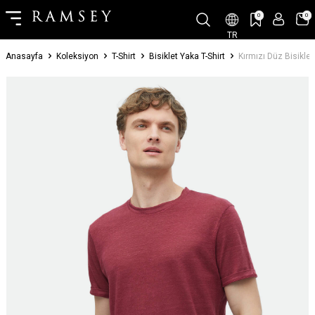
0
0
TR
Anasayfa
Koleksiyon
T-Shirt
Bisiklet Yaka T-Shirt
Kırmızı Düz Bisikle